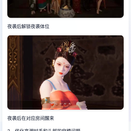
夜袭后解锁夜袭体位
夜袭后在对应房间醒来