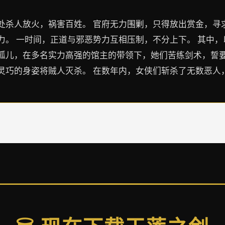
处杀人放火，祸害百姓。 官府无力围剿，只得放出赏金，寻
。 一时间，正道与邪恶势力互相压制，不分上下。 其中，
孤儿，在多名实力高强的馆主的带领下，她们苦练剑术，誓要
灵巧的身姿将贼人灭杀。 在数年内，女侠们斩杀了无数恶人