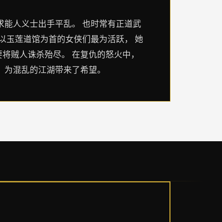
求能人义士出手平乱。 也时常有正道武
以玉莲道馆为首的女侠们最为活跃， 她
将贼人诛杀殆尽。 在复仇的怒火中，
，为混乱的江湖带来了希望。