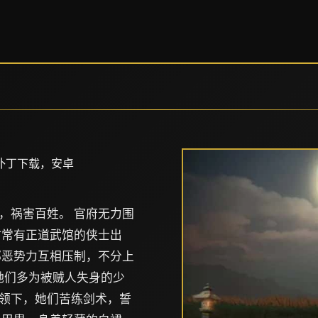
补丁下载，安卓
，祸害百姓。 官府无力围
时常有正道武馆的侠士出
邪恶势力互相压制，不分上
她们多为被贼人失身的少
领下，她们苦练剑术，誓