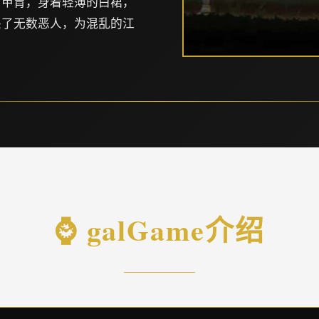
了甲胄，身着轻薄的白裙，
杀了无数恶人，为混乱的江
⌚ galGame介绍