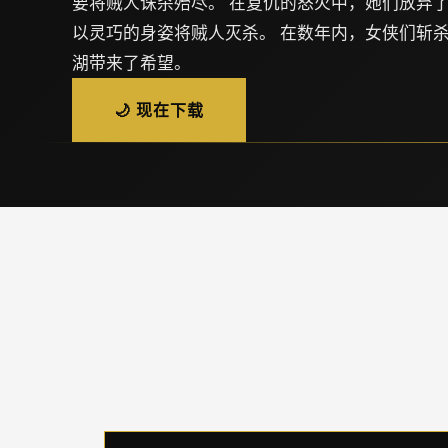
要将贼人诛杀殆尽。 在复仇的怒火中，她们放弃
以灵巧的身姿将贼人灭杀。 在数年内，女侠们斩
湖带来了希望。
🌙 现在下载