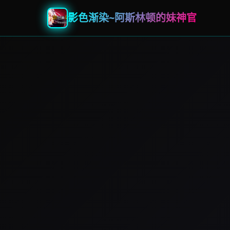
影色渐染~阿斯林顿的妹神官