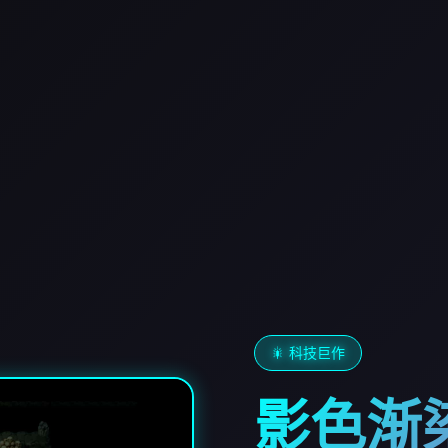
🎇 科技巨作
影色渐