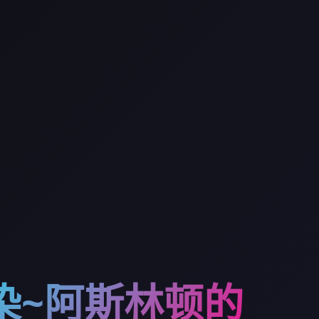
染~阿斯林顿的