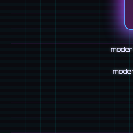
moder
mode