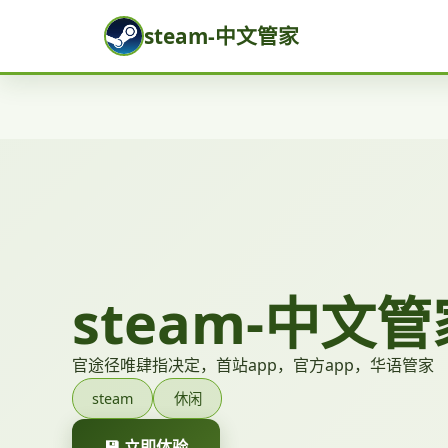
steam-中文管家
steam-中文管
官途径唯肆指决定，首站app，官方app，华语管家
steam
休闲
💾 立即体验