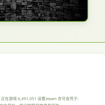
戏 6,491,051 设置steam 亦可会凭于: