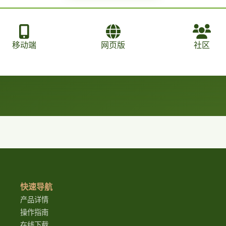
移动端
网页版
社区
快速导航
产品详情
操作指南
在线下载