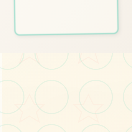
⚰️
画面艺术展