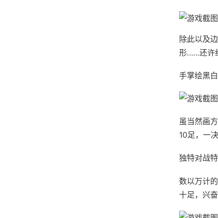
除此以及边
形……还许
手掌绘黑白
虽当然画方
10足，一
独特对战特
数以万计的
十足，兴奋