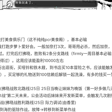
流战打美食俱乐门（这不纯纯pcr美食殿），基本必输
流战打跑步萝卜爱好会。一般加奈打3次，哥哥用必杀，然后加奈
过。打完后打拂晓，胜败有2条分支路线（firmly一周目基本必
得过）。这周应该能盈利10000左右
步行出逛街，买哑铃和铁木屐，到书店买10本冒险之书，应该能触
），买足够的礼物送到100信赖后解锁一起洗澡，有多的钱买一
(拂晓战败北路线)25日 25日当晚让妹妹为晚饭（第一好多做几
作战”第二天未来，公会活动后妹妹来开发新菜单，会触发几次剧
战(拂晓战胜利路线)25日 际力调试(由香里)
到海豹驱除作战，故障→转移到新菜单作战