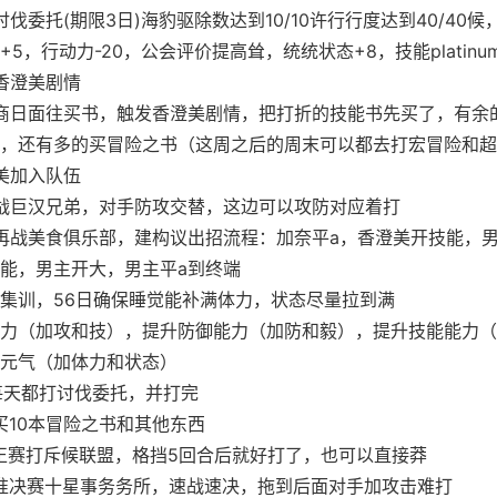
讨伐委托(期限3日)海豹驱除数达到10/10许行行度达到40/40候
+5，行动力-20，公会评价提高耸，统统状态+8，技能platinum+
发香澄美剧情
画商日面往买书，触发香澄美剧情，把打折的技能书先买了，有余
，还有多的买冒险之书（这周之后的周末可以都去打宏冒险和超
澄美加入队伍
会战巨汉兄弟，对手防攻交替，这边可以攻防对应着打
会再战美食俱乐部，建构议出招流程：加奈平a，香澄美开技能，
能，男主开大，男主平a到终端
1日 集训，56日确保睡觉能补满体力，状态尽量拉到满
力（加攻和技），提升防御能力（加防和毅），提升技能能力（
元气（加体力和状态）
日 每天都打讨伐委托，并打完
街买10本冒险之书和其他东西
会正赛打斥候联盟，格挡5回合后就好打了，也可以直接莽
会准决赛十星事务务所，速战速决，拖到后面对手加攻击难打