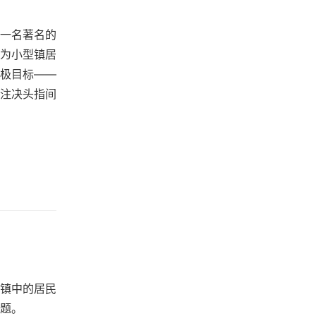
一名著名的
为小型镇居
极目标——
注决头指间
镇中的居民
题。