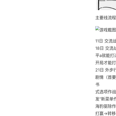
主要线流程
11日 交
18日 交
平a就能打
开局才能打
21日 外
剧情（首要
书
式选项作战
发“新菜单
海豹驱除作
打赢→转移