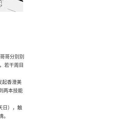
，哥哥分别别
输，若干周目
发起香澄美
到两本技能
天日），触
情。