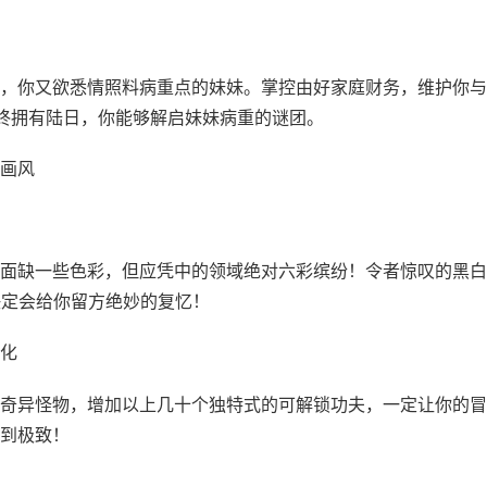
，你又欲悉情照料病重点的妹妹。掌控由好家庭财务，维护你与
终拥有陆日，你能够解启妹妹病重的谜团。
画风
面缺一些色彩，但应凭中的领域绝对六彩缤纷！令者惊叹的黑白
决定会给你留方绝妙的复忆！
化
奇异怪物，增加以上几十个独特式的可解锁功夫，一定让你的冒
到极致！