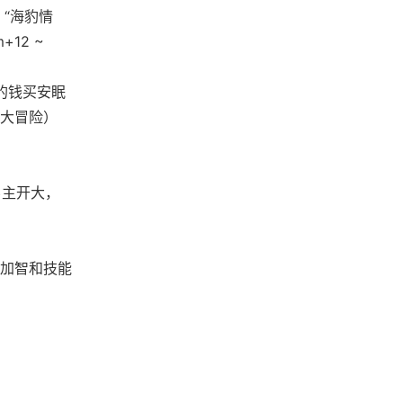
，“海豹情
12 ~
的钱买安眠
大冒险）
男主开大，
加智和技能