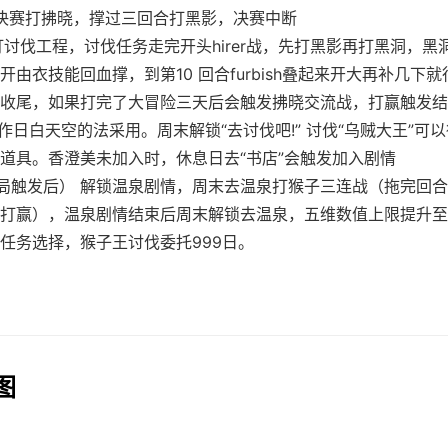
会决赛打拂晓，撑过三回合打黑影，决赛中断
日 打讨伐工程，讨伐任务走完开头hirer战，先打黑影再打黑洞，
开由衣技能回血撑，到第10 回合furbish叠起来开大再补几下
主线收尾，如果打完了大冒险三天后会触发拂晓交流战，打赢触发
 工作日白天空的法采用。周末解锁“去讨伐吧!” 讨伐“乌贼大王”可以
道具。香澄美未加入时，休息日去“书店”会触发加入剧情
结局触发后） 解锁温泉剧情，周末去温泉打猴子三连战（拖完回
打赢），温泉剧情结束后周末解锁去温泉，五维数值上限提升至
任务选择，猴子王讨伐委托999日。
图