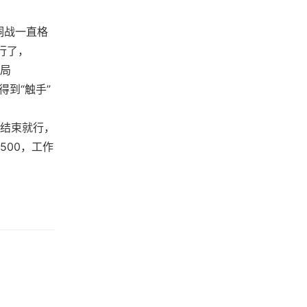
黑洞战一直格
就行了，
结局
得到“触手”
合结束就行，
500，工作