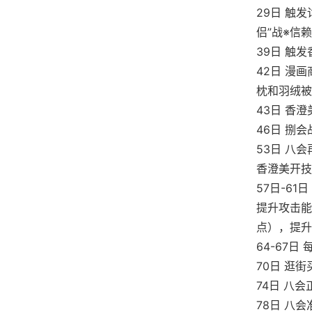
29日 触发
侣”战※信赖
39日 触
42日 漫
枕和羽绒被
43日 香
46日 捌
53日 八
香澄美开技
57日-6
提升攻击能
点），提升
64-67
70日 逛
74日 八
78日 八